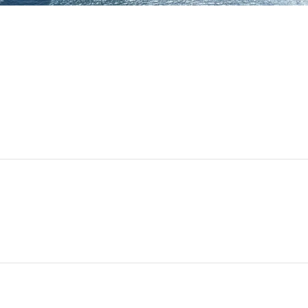
scing elitr, sed diam nonumy eirmod tempor invidunt ut labore e
. At vero eos et accusam et justo duo dolores et ea rebum. Stet 
Lorem ipsum dolor sit amet. Lorem ipsum dolor sit amet, consete
por invidunt ut labore et dolore magna aliquyam erat, sed diam
 dolores et ea rebum. Stet clita kasd gubergren, no sea takimata 