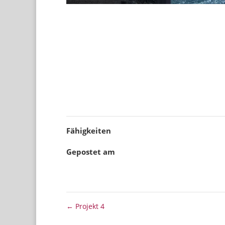
Lorem ipsum dolor sit amet, consetetur sadip
dolore magna aliquyam erat, sed diam voluptua
kasd gubergren, no sea takimata sanctus est 
sadipscing elitr, sed diam nonumy eirmod tem
voluptua. At vero eos et accusam et justo duo
est Lorem ipsum dolor sit amet.
Fähigkeiten
Gepostet am
Juni 23, 2015
←
Projekt 4