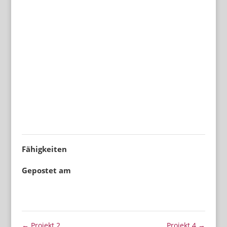
dolores et ea rebum. Stet clita kasd gubergren, no
sea takimata sanctus est Lorem ipsum dolor sit
amet. Lorem ipsum dolor sit amet, consetetur
sadipscing elitr, sed diam nonumy eirmod tempor
invidunt ut labore et dolore magna aliquyam erat,
sed diam voluptua. At vero eos et accusam et justo
duo dolores et ea rebum. Stet clita kasd gubergren,
no sea takimata sanctus est Lorem ipsum dolor sit
amet.
Fähigkeiten
Gepostet am
Juni 22, 2015
←
Projekt 2
Projekt 4
→