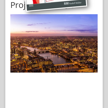
Projekt 3
Beispielkategorie
Lorem ipsum dolor sit amet, consetetur sadipscing
elitr, sed diam nonumy eirmod tempor invidunt ut
labore et dolore magna aliquyam erat, sed diam
voluptua. At vero eos et accusam et justo duo